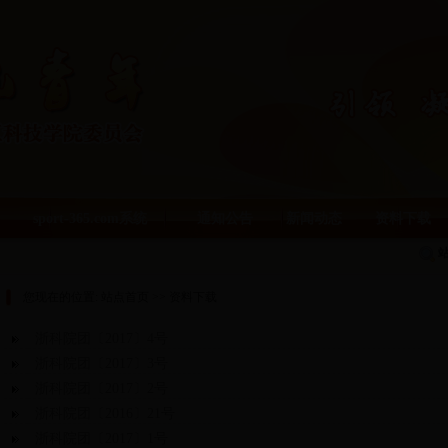
sport-365.com系统
通知公告
新闻动态
资料下载
您现在的位置:
站点首页
>>
资料下载
浙科院团〔2017〕4号
浙科院团〔2017〕3号
浙科院团〔2017〕2号
浙科院团〔2016〕21号
浙科院团〔2017〕1号