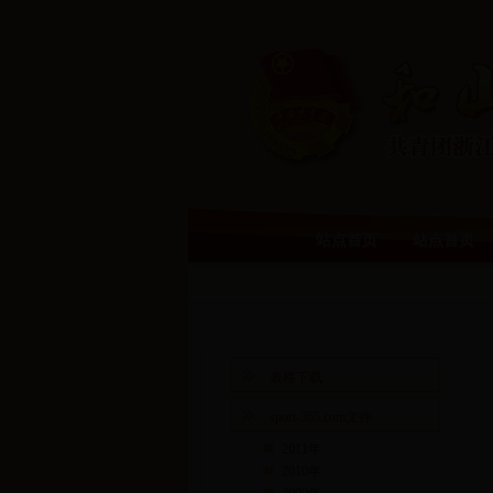
站点首页
站点首页
资料下载
表格下载
sport-365.com文件
2011年
2010年