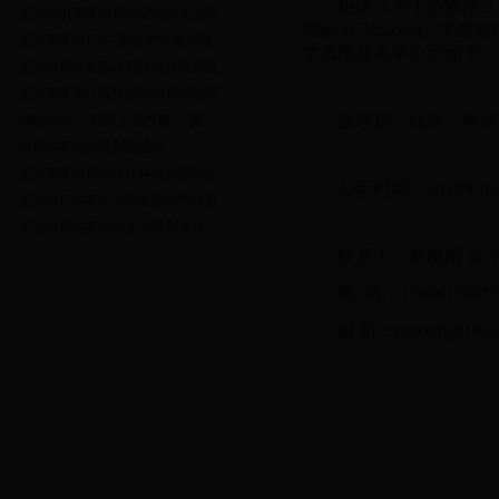
根据《关于招收浙江
关于组织开展2018年省新苗人才计
院sport-365.com、学生
关于开展2017年“大学生年度人物
学员
推荐
名单公示如下（
关于2016年春萌计划项目结题验收
关于开展浙江科技学院2018年双百
金理想、钱洁、焦呈
“难忘初心：我的入党故事”—党
2018年度新苗计划的通知
关于开展2018年浙江科技学院大学
公示时间：
2018
关于2017年度活力团支部评选结果
关于2016年度新苗人才计划项目
联系人：蔡晓雨
金
电
话：
15868170037
邮
箱：
zustxsh@163.